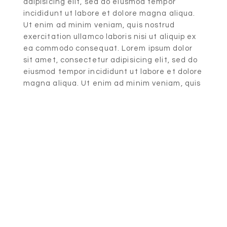
adipisicing elit, sed do eiusmod tempor
incididunt ut labore et dolore magna aliqua.
Ut enim ad minim veniam, quis nostrud
exercitation ullamco laboris nisi ut aliquip ex
ea commodo consequat. Lorem ipsum dolor
sit amet, consectetur adipisicing elit, sed do
eiusmod tempor incididunt ut labore et dolore
magna aliqua. Ut enim ad minim veniam, quis
nostrud exercitation ullamco laboris nisi ut
aliquip ex ea commodo consequat.
Lorem Ipsum Dolor Sit Amet
Lorem ipsum dolor sit amet, consectetur
adipisicing elit, sed do eiusmod tempor
incididunt ut labore et dolore magna aliqua.
Ut enim ad minim veniam, quis nostrud
exercitation ullamco laboris nisi ut aliquip ex